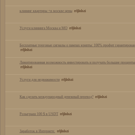
клининг квартиры +в москве цены
rrljlnlszi
Услуги клининга Москва и МО
rrljlnlszi
Бесплатные торговые сигналы о пампах крипты: 100% профит гарантирова
rrljlnlszi
Лимитированная возможность инвестировать и получать большие проценты
rrljlnlszi
Услуги для недвижимости
rrljlnlszi
Как сделать международный денежный перевод?
rrljlnlszi
Розыгрыш 100 $ в USDT
rrljlnlszi
Заработок в Интернете.
rrljlnlszi