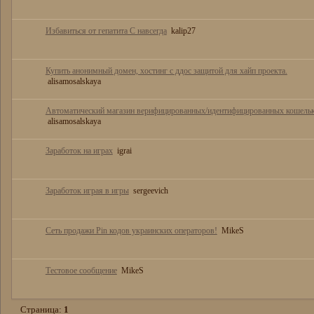
Избавиться от гепатита С навсегда
kalip27
Купить анонимный домен, хостинг с ддос защитой для хайп проекта.
alisamosalskaya
Автоматический магазин верифицированных/идентифицированных кошельк
alisamosalskaya
Заработок на играх
igrai
Заработок играя в игры
sergeevich
Сеть продажи Pin кодов украинских операторов!
MikeS
Тестовое сообщение
MikeS
Страница:
1