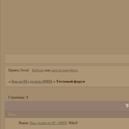
Привет, Гость!
Войдите
или
зарегистрируйтесь
.
»
Как из 6$ сделать 6000$
»
Тестовый форум
Страница:
1
Т
Тема
Важно:
Как сделать из 6$ - 6000$
MikeS